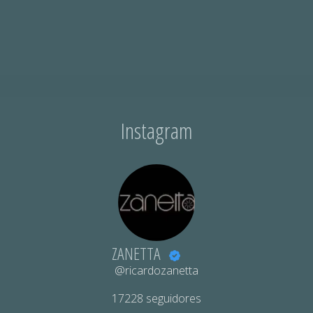
Instagram
ZANETTA
@ricardozanetta
17228
seguidores