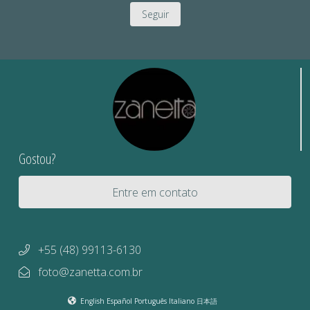
Seguir
Gostou?
Entre em contato
+55 (48) 99113-6130
foto@zanetta.com.br
English
Español
Português
Italiano
日本語