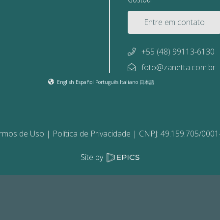
Entre em contato
+55 (48) 99113-6130
foto@zanetta.com.br
English
Español
Português
Italiano
日本語
rmos de Uso
Política de Privacidade
CNPJ: 49.159.705/0001
Site by