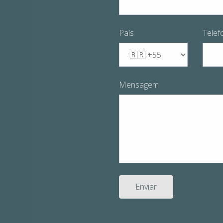
País
Telef
Mensagem
Enviar