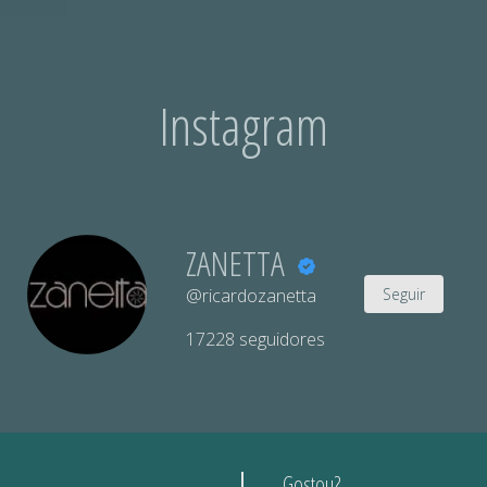
Instagram
ZANETTA
@ricardozanetta
Seguir
17228
seguidores
Gostou?