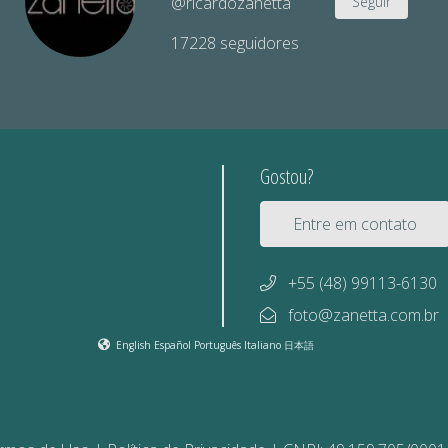
@ricardozanetta
Seguir
17228
seguidores
Gostou?
Entre em contato
+55 (48) 99113-6130
foto@zanetta.com.br
English
Español
Português
Italiano
日本語