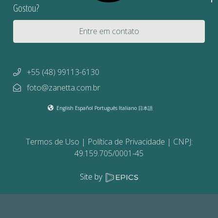
Gostou?
Entre em contato
+55 (48) 99113-6130
foto@zanetta.com.br
English
Español
Português
Italiano
日本語
Termos de Uso
Política de Privacidade
CNPJ:
49.159.705/0001-45
Site by