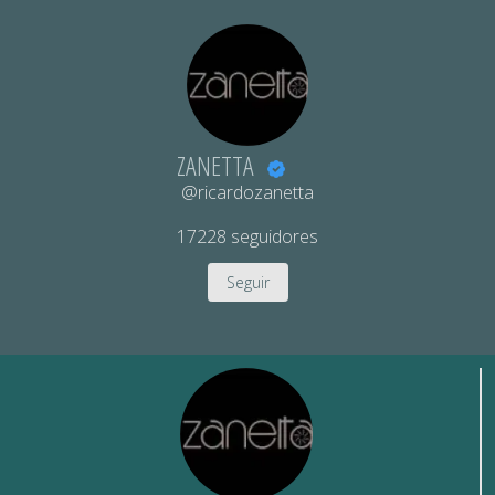
ZANETTA
@ricardozanetta
17228
seguidores
Seguir