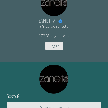
ZANETTA
@ricardozanetta
17228
seguidores
Seguir
Gostou?
Entre em contato