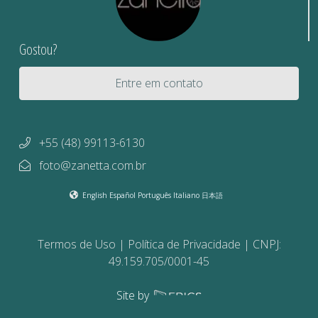
Gostou?
Entre em contato
+55 (48) 99113-6130
foto@zanetta.com.br
English
Español
Português
Italiano
日本語
Termos de Uso
Política de Privacidade
CNPJ:
49.159.705/0001-45
Site by