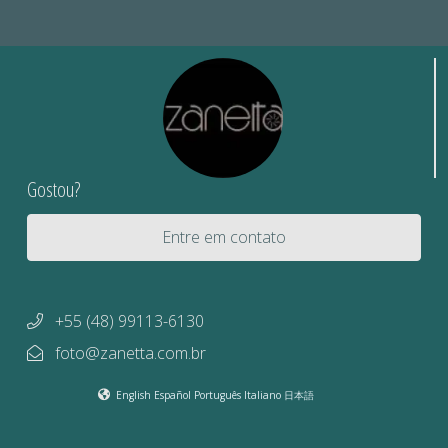
Gostou?
Entre em contato
+55 (48) 99113-6130
foto@zanetta.com.br
English
Español
Português
Italiano
日本語