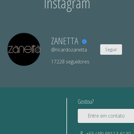
Instagram
ZANETTA
@ricardozanetta
Seguir
17228
seguidores
Gostou?
Entre em contato
+55 (48) 99113-6130