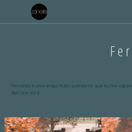
Fe
Fernanda é uma amiga muito querida no qual eu tive a gran
feliz que ela é.