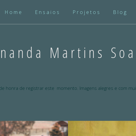
Home
Ensaios
Projetos
Blog
rnanda Martins Soa
de honra de registrar este momento. Imagens alegres e com muit