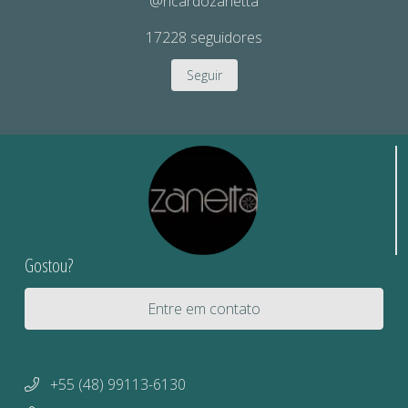
@ricardozanetta
17228
seguidores
Seguir
Gostou?
Entre em contato
+55 (48) 99113-6130