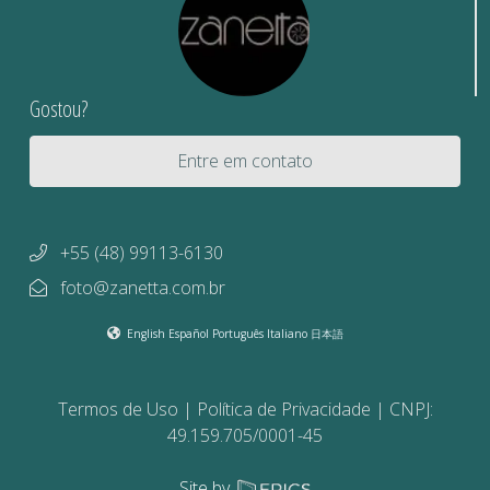
Gostou?
Entre em contato
+55 (48) 99113-6130
foto@zanetta.com.br
English
Español
Português
Italiano
日本語
Termos de Uso
Política de Privacidade
CNPJ:
49.159.705/0001-45
Site by