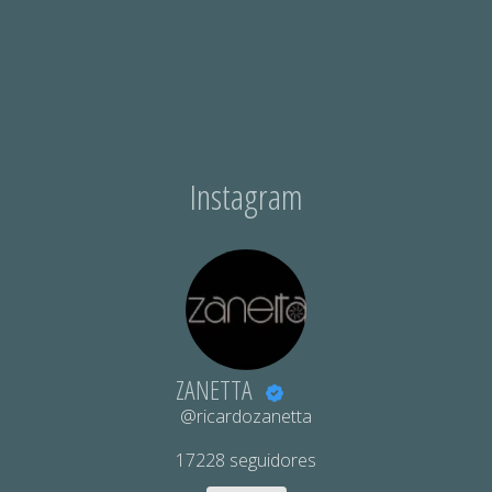
Instagram
ZANETTA
@ricardozanetta
17228
seguidores