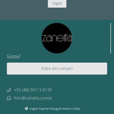
Seguir
Gostou?
Entre em contato
+55 (48) 99113-6130
foto@zanetta.com.br
English
Español
Português
Italiano
日本語