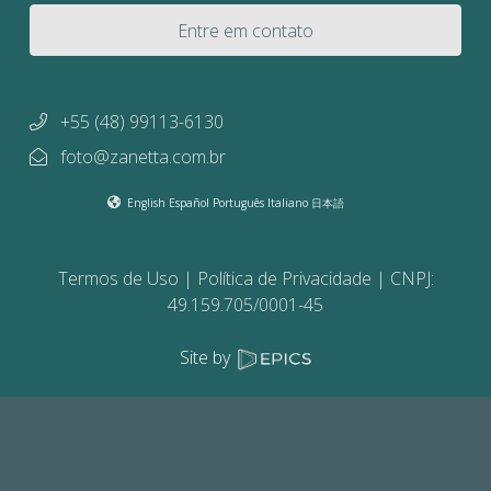
Entre em contato
+55 (48) 99113-6130
foto@zanetta.com.br
English
Español
Português
Italiano
日本語
Termos de Uso
Política de Privacidade
CNPJ:
49.159.705/0001-45
Site by