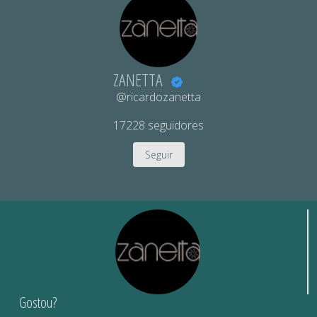
ZANETTA
@ricardozanetta
17228
seguidores
Seguir
Gostou?